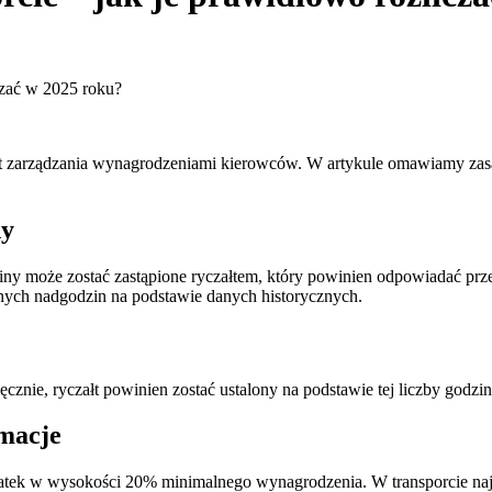
czać w 2025 roku?
ent zarządzania wynagrodzeniami kierowców. W artykule omawiamy zas
dy
ziny może zostać zastąpione ryczałtem, który powinien odpowiadać 
nych nadgodzin na podstawie danych historycznych.
cznie, ryczałt powinien zostać ustalony na podstawie tej liczby godzi
rmacje
ek w wysokości 20% minimalnego wynagrodzenia. W transporcie najczę