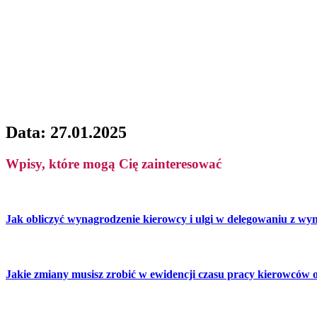
Data: 27.01.2025
Wpisy, które mogą Cię zainteresować
Jak obliczyć wynagrodzenie kierowcy i ulgi w delegowaniu z 
Jakie zmiany musisz zrobić w ewidencji czasu pracy kierowców 