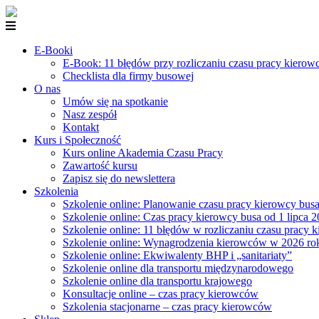
E-Booki
E-Book: 11 błędów przy rozliczaniu czasu pracy kiero
Checklista dla firmy busowej
O nas
Umów się na spotkanie
Nasz zespół
Kontakt
Kurs i Społeczność
Kurs online Akademia Czasu Pracy
Zawartość kursu
Zapisz się do newslettera
Szkolenia
Szkolenie online: Planowanie czasu pracy kierowcy bus
Szkolenie online: Czas pracy kierowcy busa od 1 lipca 
Szkolenie online: 11 błędów w rozliczaniu czasu pracy
Szkolenie online: Wynagrodzenia kierowców w 2026 ro
Szkolenie online: Ekwiwalenty BHP i „sanitariaty”
Szkolenie online dla transportu międzynarodowego
Szkolenie online dla transportu krajowego
Konsultacje online – czas pracy kierowców
Szkolenia stacjonarne – czas pracy kierowców