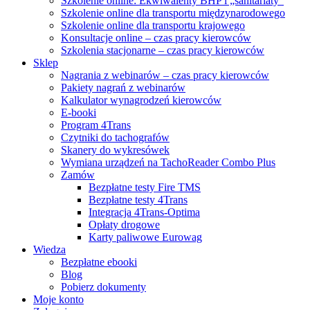
Szkolenie online: Ekwiwalenty BHP i „sanitariaty”
Szkolenie online dla transportu międzynarodowego
Szkolenie online dla transportu krajowego
Konsultacje online – czas pracy kierowców
Szkolenia stacjonarne – czas pracy kierowców
Sklep
Nagrania z webinarów – czas pracy kierowców
Pakiety nagrań z webinarów
Kalkulator wynagrodzeń kierowców
E-booki
Program 4Trans
Czytniki do tachografów
Skanery do wykresówek
Wymiana urządzeń na TachoReader Combo Plus
Zamów
Bezpłatne testy Fire TMS
Bezpłatne testy 4Trans
Integracja 4Trans-Optima
Opłaty drogowe
Karty paliwowe Eurowag
Wiedza
Bezpłatne ebooki
Blog
Pobierz dokumenty
Moje konto