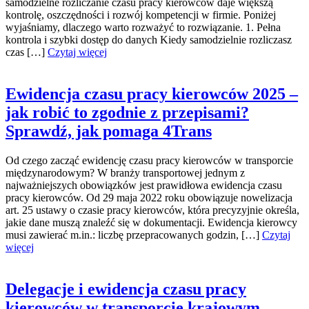
samodzielne rozliczanie czasu pracy kierowców daje większą
kontrolę, oszczędności i rozwój kompetencji w firmie. Poniżej
wyjaśniamy, dlaczego warto rozważyć to rozwiązanie. 1. Pełna
kontrola i szybki dostęp do danych Kiedy samodzielnie rozliczasz
czas […]
Czytaj więcej
Ewidencja czasu pracy kierowców 2025 –
jak robić to zgodnie z przepisami?
Sprawdź, jak pomaga 4Trans
Od czego zacząć ewidencję czasu pracy kierowców w transporcie
międzynarodowym? W branży transportowej jednym z
najważniejszych obowiązków jest prawidłowa ewidencja czasu
pracy kierowców. Od 29 maja 2022 roku obowiązuje nowelizacja
art. 25 ustawy o czasie pracy kierowców, która precyzyjnie określa,
jakie dane muszą znaleźć się w dokumentacji. Ewidencja kierowcy
musi zawierać m.in.: liczbę przepracowanych godzin, […]
Czytaj
więcej
Delegacje i ewidencja czasu pracy
kierowców w transporcie krajowym –