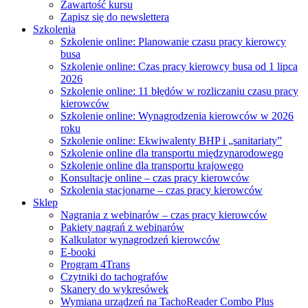
Zawartość kursu
Zapisz się do newslettera
Szkolenia
Szkolenie online: Planowanie czasu pracy kierowcy
busa
Szkolenie online: Czas pracy kierowcy busa od 1 lipca
2026
Szkolenie online: 11 błędów w rozliczaniu czasu pracy
kierowców
Szkolenie online: Wynagrodzenia kierowców w 2026
roku
Szkolenie online: Ekwiwalenty BHP i „sanitariaty”
Szkolenie online dla transportu międzynarodowego
Szkolenie online dla transportu krajowego
Konsultacje online – czas pracy kierowców
Szkolenia stacjonarne – czas pracy kierowców
Sklep
Nagrania z webinarów – czas pracy kierowców
Pakiety nagrań z webinarów
Kalkulator wynagrodzeń kierowców
E-booki
Program 4Trans
Czytniki do tachografów
Skanery do wykresówek
Wymiana urządzeń na TachoReader Combo Plus