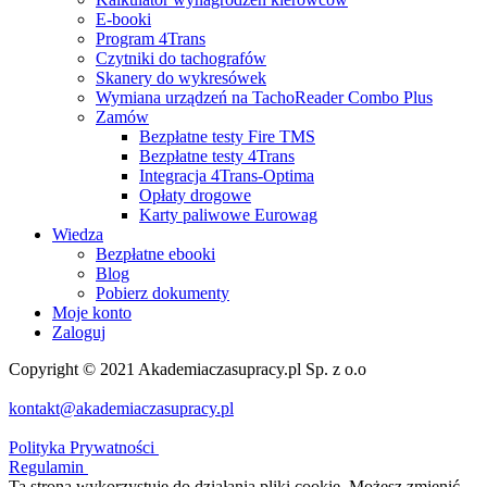
E-booki
Program 4Trans
Czytniki do tachografów
Skanery do wykresówek
Wymiana urządzeń na TachoReader Combo Plus
Zamów
Bezpłatne testy Fire TMS
Bezpłatne testy 4Trans
Integracja 4Trans-Optima
Opłaty drogowe
Karty paliwowe Eurowag
Wiedza
Bezpłatne ebooki
Blog
Pobierz dokumenty
Moje konto
Zaloguj
Copyright © 2021 Akademiaczasupracy.pl Sp. z o.o
kontakt@akademiaczasupracy.pl
Polityka Prywatności
Regulamin
Ta strona wykorzystuje do działania pliki cookie. Możesz zmienić