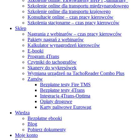
Szkolenie online: Ekwiwalenty BHP i „sanitariaty”
Szkolenie online dla transportu międzynarodowego
Szkolenie online dla transportu krajowego
Konsultacje online – czas pracy kierowców
Szkolenia stacjonarne – czas pracy kierowców
Sklep
Nagrania z webinarów – czas pracy kierowców
Pakiety nagrań z webinarów
Kalkulator wynagrodzeń kierowców
E-booki
Program 4Trans
Czytniki do tachografów
Skanery do wykresówek
Wymiana urządzeń na TachoReader Combo Plus
Zamów
Bezpłatne testy Fire TMS
Bezpłatne testy 4Trans
Integracja 4Trans-Optima
Opłaty drogowe
Karty paliwowe Eurowag
Wiedza
Bezpłatne ebooki
Blog
Pobierz dokumenty
Moje konto