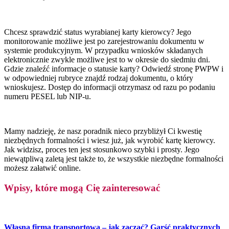
Chcesz sprawdzić status wyrabianej karty kierowcy? Jego
monitorowanie możliwe jest po zarejestrowaniu dokumentu w
systemie produkcyjnym. W przypadku wniosków składanych
elektronicznie zwykle możliwe jest to w okresie do siedmiu dni.
Gdzie znaleźć informacje o statusie karty? Odwiedź stronę PWPW i
w odpowiedniej rubryce znajdź rodzaj dokumentu, o który
wnioskujesz. Dostęp do informacji otrzymasz od razu po podaniu
numeru PESEL lub NIP-u.
Mamy nadzieję, że nasz poradnik nieco przybliżył Ci kwestię
niezbędnych formalności i wiesz już, jak wyrobić kartę kierowcy.
Jak widzisz, proces ten jest stosunkowo szybki i prosty. Jego
niewątpliwą zaletą jest także to, że wszystkie niezbędne formalności
możesz załatwić online.
Wpisy, które mogą Cię zainteresować
Własna firma transportowa – jak zacząć? Garść praktycznych