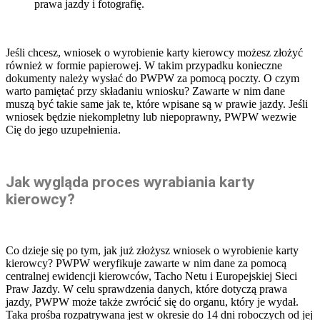
prawa jazdy i fotografię.
Jeśli chcesz, wniosek o wyrobienie karty kierowcy możesz złożyć
również w formie papierowej. W takim przypadku konieczne
dokumenty należy wysłać do PWPW za pomocą poczty. O czym
warto pamiętać przy składaniu wniosku? Zawarte w nim dane
muszą być takie same jak te, które wpisane są w prawie jazdy. Jeśli
wniosek będzie niekompletny lub niepoprawny, PWPW wezwie
Cię do jego uzupełnienia.
Jak wygląda proces wyrabiania karty
kierowcy?
Co dzieje się po tym, jak już złożysz wniosek o wyrobienie karty
kierowcy? PWPW weryfikuje zawarte w nim dane za pomocą
centralnej ewidencji kierowców, Tacho Netu i Europejskiej Sieci
Praw Jazdy. W celu sprawdzenia danych, które dotyczą prawa
jazdy, PWPW może także zwrócić się do organu, który je wydał.
Taka prośba rozpatrywana jest w okresie do 14 dni roboczych od jej