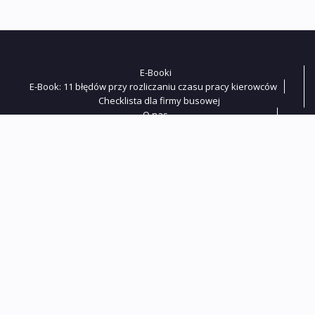
E-Booki
E-Book: 11 błędów przy rozliczaniu czasu pracy kierowców
Checklista dla firmy busowej
O nas
Umów się na spotkanie
Nasz zespół
Kontakt
Kurs i Społeczność
Kurs online Akademia Czasu Pracy
Zawartość kursu
Zapisz się do newslettera
Szkolenia
Szkolenie online: Planowanie czasu pracy kierowcy busa
Szkolenie online: Czas pracy kierowcy busa od 1 lipca 2026
Szkolenie online: 11 błędów w rozliczaniu czasu pracy
kierowców
Szkolenie online: Wynagrodzenia kierowców w 2026 roku
Szkolenie online: Ekwiwalenty BHP i „sanitariaty”
Szkolenie online dla transportu międzynarodowego
Szkolenie online dla transportu krajowego
Konsultacje online – czas pracy kierowców